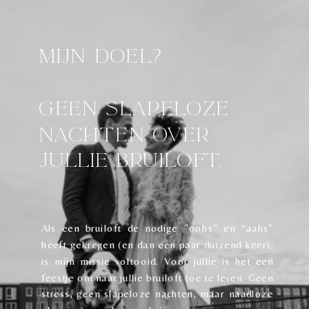
Mijn doel?
geen slapeloze
nachten over
jullie bruiloft.
Als een bruiloft de nodige ”oohs” en “aahs”
heeft gekregen (en dan een paar duizend keer),
is mijn missie voltooid. Voor jullie is het een
feestje om naar jullie bruiloft toe te leven. Geen
stress, geen slapeloze nachten, maar naadloze