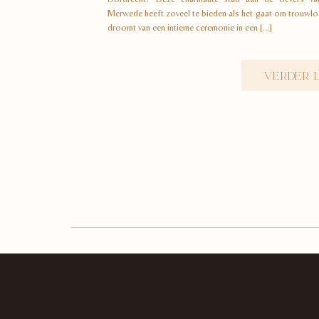
Merwede heeft zoveel te bieden als het gaat om trouwloc
droomt van een intieme ceremonie in een […]
VERDER 